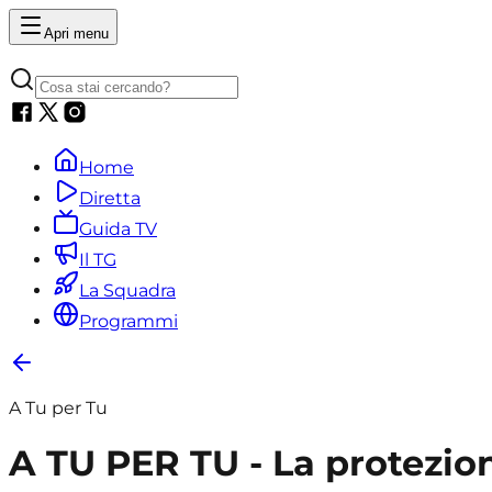
Apri menu
Home
Diretta
Guida TV
Il TG
La Squadra
Programmi
A Tu per Tu
A TU PER TU - La protezion