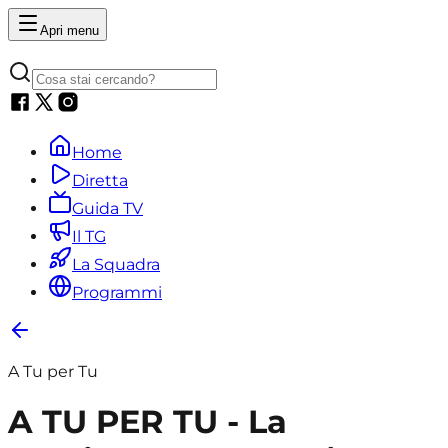
Apri menu
Home
Diretta
Guida TV
Il TG
La Squadra
Programmi
A Tu per Tu
A TU PER TU - La