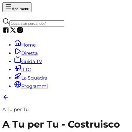
Apri menu
Home
Diretta
Guida TV
Il TG
La Squadra
Programmi
A Tu per Tu
A Tu per Tu - Costruisco