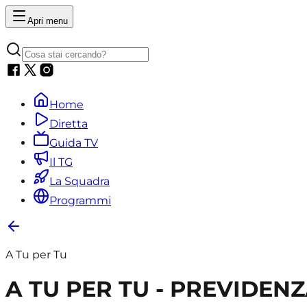
Apri menu
Home
Diretta
Guida TV
Il TG
La Squadra
Programmi
A Tu per Tu
A TU PER TU - PREVIDEN