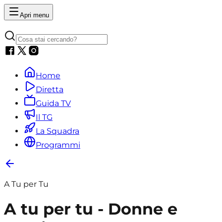
Apri menu
Home
Diretta
Guida TV
Il TG
La Squadra
Programmi
A Tu per Tu
A tu per tu - Donne e