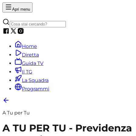
Apri menu
Home
Diretta
Guida TV
Il TG
La Squadra
Programmi
A Tu per Tu
A TU PER TU - Previdenza