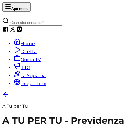
Apri menu
Home
Diretta
Guida TV
Il TG
La Squadra
Programmi
A Tu per Tu
A TU PER TU - Previdenza