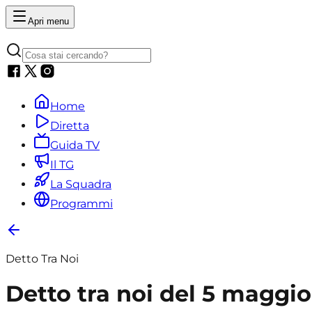
Apri menu
Home
Diretta
Guida TV
Il TG
La Squadra
Programmi
Detto Tra Noi
Detto tra noi del 5 maggio