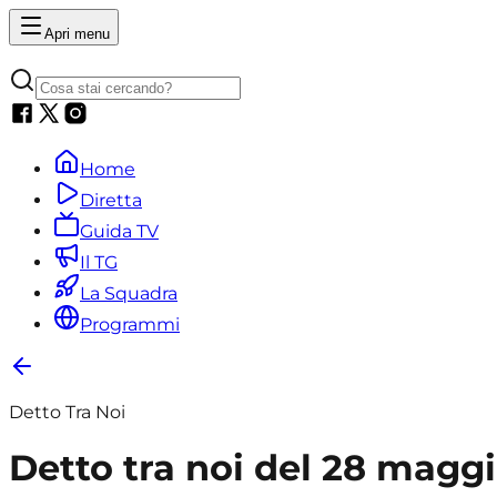
Apri menu
Home
Diretta
Guida TV
Il TG
La Squadra
Programmi
Detto Tra Noi
Detto tra noi del 28 magg