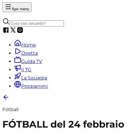
Apri menu
Home
Diretta
Guida TV
Il TG
La Squadra
Programmi
Fótball
FÓTBALL del 24 febbraio