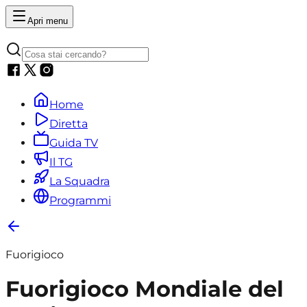
Apri menu
Home
Diretta
Guida TV
Il TG
La Squadra
Programmi
Fuorigioco
Fuorigioco Mondiale del