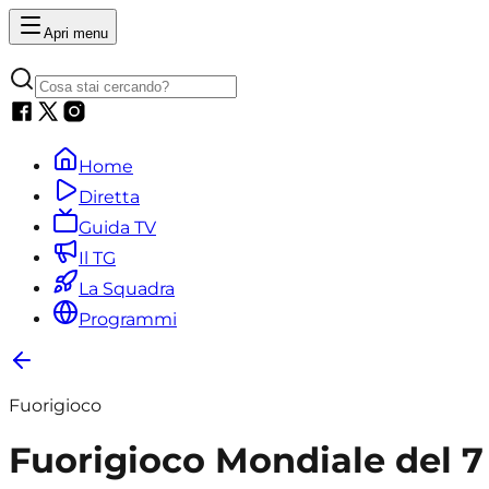
Apri menu
Home
Diretta
Guida TV
Il TG
La Squadra
Programmi
Fuorigioco
Fuorigioco Mondiale del