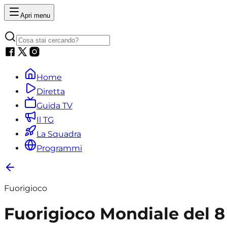
Apri menu
Home
Diretta
Guida TV
Il TG
La Squadra
Programmi
Fuorigioco
Fuorigioco Mondiale del 