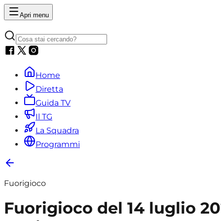
Apri menu
Home
Diretta
Guida TV
Il TG
La Squadra
Programmi
Fuorigioco
Fuorigioco del 14 luglio 2