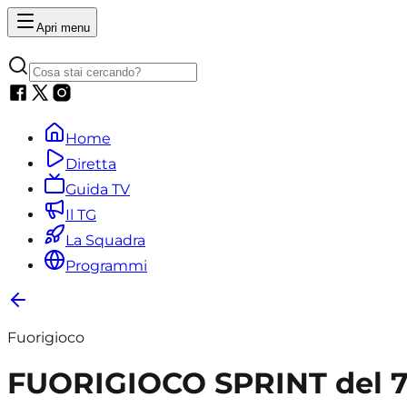
Apri menu
Home
Diretta
Guida TV
Il TG
La Squadra
Programmi
Fuorigioco
FUORIGIOCO SPRINT del 7