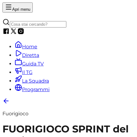
Apri menu
Home
Diretta
Guida TV
Il TG
La Squadra
Programmi
Fuorigioco
FUORIGIOCO SPRINT del