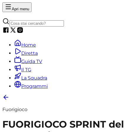
Apri menu
Home
Diretta
Guida TV
Il TG
La Squadra
Programmi
Fuorigioco
FUORIGIOCO SPRINT del