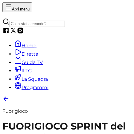
Apri menu
Home
Diretta
Guida TV
Il TG
La Squadra
Programmi
Fuorigioco
FUORIGIOCO SPRINT del