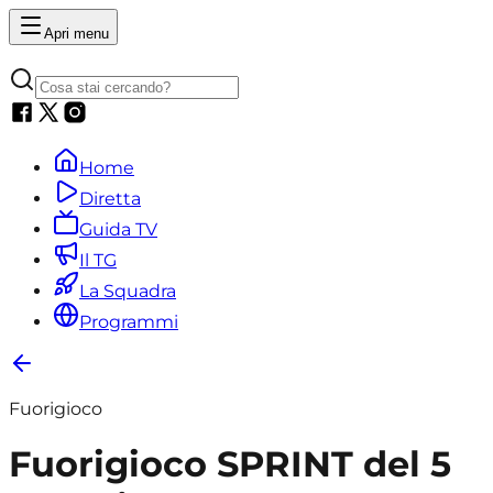
Apri menu
Home
Diretta
Guida TV
Il TG
La Squadra
Programmi
Fuorigioco
Fuorigioco SPRINT del 5