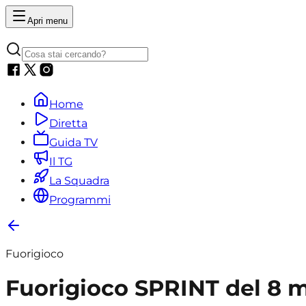
Apri menu
Home
Diretta
Guida TV
Il TG
La Squadra
Programmi
Fuorigioco
Fuorigioco SPRINT del 8