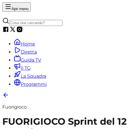
Apri menu
Home
Diretta
Guida TV
Il TG
La Squadra
Programmi
Fuorigioco
FUORIGIOCO Sprint del 12