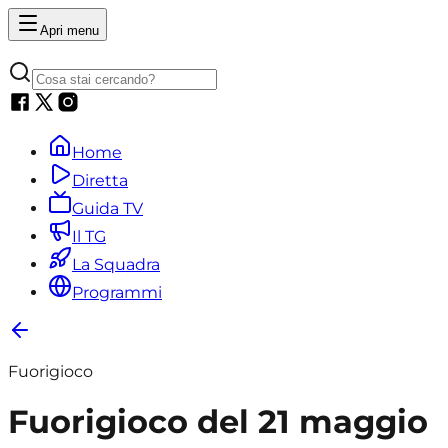
Apri menu
Home
Diretta
Guida TV
Il TG
La Squadra
Programmi
Fuorigioco
Fuorigioco del 21 maggio