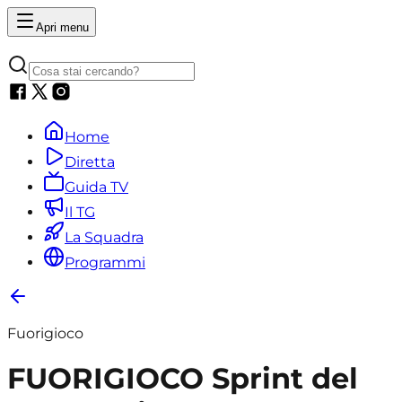
Apri menu
Home
Diretta
Guida TV
Il TG
La Squadra
Programmi
Fuorigioco
FUORIGIOCO Sprint del