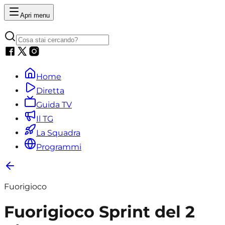
Apri menu
Home
Diretta
Guida TV
Il TG
La Squadra
Programmi
Fuorigioco
Fuorigioco Sprint del 2