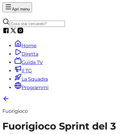
Apri menu
Home
Diretta
Guida TV
Il TG
La Squadra
Programmi
Fuorigioco
Fuorigioco Sprint del 3