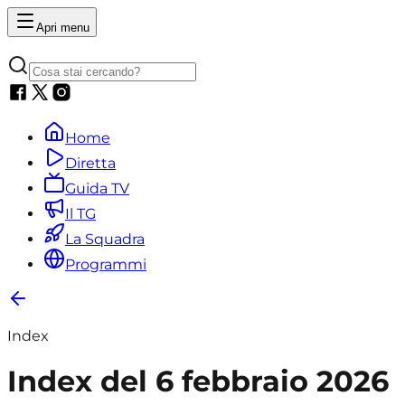
Apri menu
Home
Diretta
Guida TV
Il TG
La Squadra
Programmi
Index
Index del 6 febbraio 2026