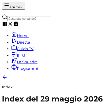
Apri menu
Home
Diretta
Guida TV
Il TG
La Squadra
Programmi
Index
Index del 29 maggio 2026