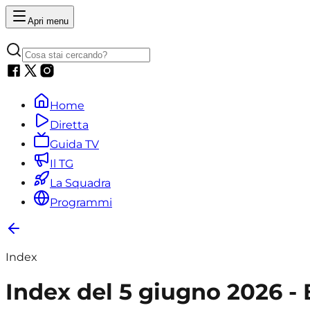
Apri menu
Home
Diretta
Guida TV
Il TG
La Squadra
Programmi
Index
Index del 5 giugno 2026 - 