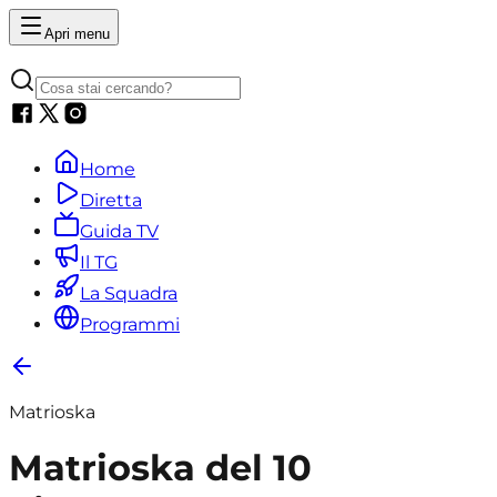
Apri menu
Home
Diretta
Guida TV
Il TG
La Squadra
Programmi
Matrioska
Matrioska del 10