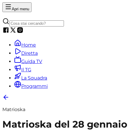
Apri menu
Home
Diretta
Guida TV
Il TG
La Squadra
Programmi
Matrioska
Matrioska del 28 gennaio