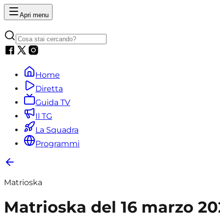
Apri menu
Home
Diretta
Guida TV
Il TG
La Squadra
Programmi
Matrioska
Matrioska del 16 marzo 