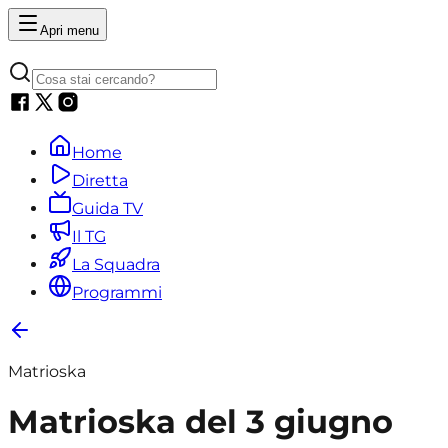
Apri menu
Home
Diretta
Guida TV
Il TG
La Squadra
Programmi
Matrioska
Matrioska del 3 giugno