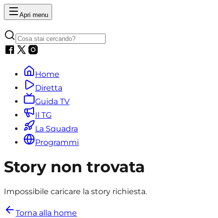
Apri menu
Home
Diretta
Guida TV
Il TG
La Squadra
Programmi
Story non trovata
Impossibile caricare la story richiesta.
Torna alla home