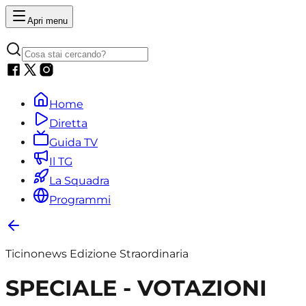
Apri menu
Home
Diretta
Guida TV
Il TG
La Squadra
Programmi
Ticinonews Edizione Straordinaria
SPECIALE - VOTAZIONI