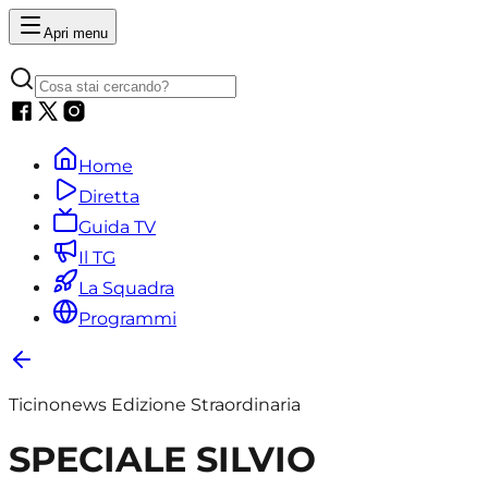
Apri menu
Home
Diretta
Guida TV
Il TG
La Squadra
Programmi
Ticinonews Edizione Straordinaria
SPECIALE SILVIO