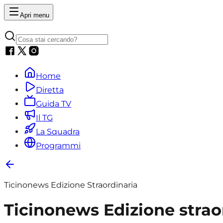
Apri menu
Home
Diretta
Guida TV
Il TG
La Squadra
Programmi
Ticinonews Edizione Straordinaria
Ticinonews Edizione straor