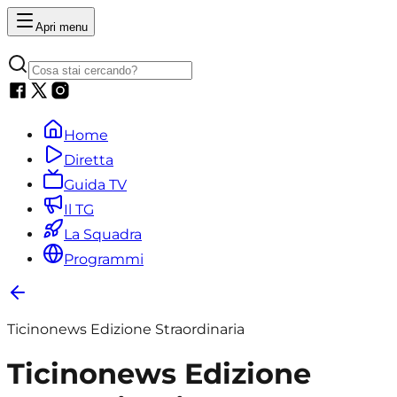
Apri menu
Home
Diretta
Guida TV
Il TG
La Squadra
Programmi
Ticinonews Edizione Straordinaria
Ticinonews Edizione