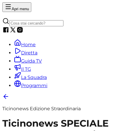
Apri menu
Home
Diretta
Guida TV
Il TG
La Squadra
Programmi
Ticinonews Edizione Straordinaria
Ticinonews SPECIALE