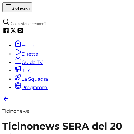
Apri menu
Home
Diretta
Guida TV
Il TG
La Squadra
Programmi
Ticinonews
Ticinonews SERA del 20