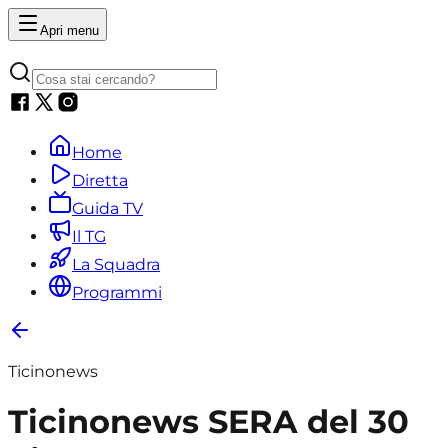
Apri menu
Home
Diretta
Guida TV
Il TG
La Squadra
Programmi
Ticinonews
Ticinonews SERA del 30