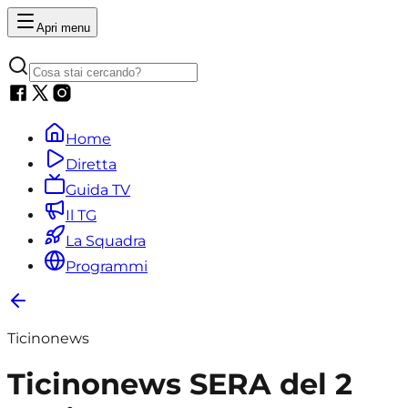
Apri menu
Home
Diretta
Guida TV
Il TG
La Squadra
Programmi
Ticinonews
Ticinonews SERA del 2