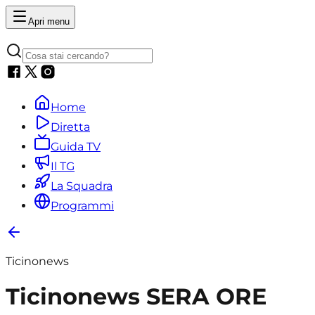
Apri menu
Home
Diretta
Guida TV
Il TG
La Squadra
Programmi
Ticinonews
Ticinonews SERA ORE