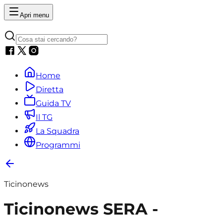
Apri menu
Home
Diretta
Guida TV
Il TG
La Squadra
Programmi
Ticinonews
Ticinonews SERA -