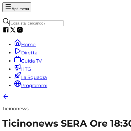
Apri menu
Home
Diretta
Guida TV
Il TG
La Squadra
Programmi
Ticinonews
Ticinonews SERA Ore 18:30