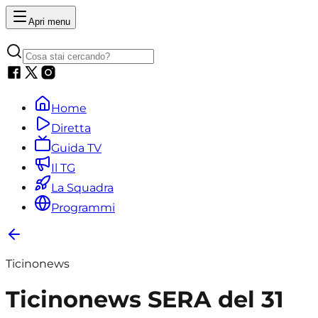
Apri menu
Home
Diretta
Guida TV
Il TG
La Squadra
Programmi
Ticinonews
Ticinonews SERA del 31