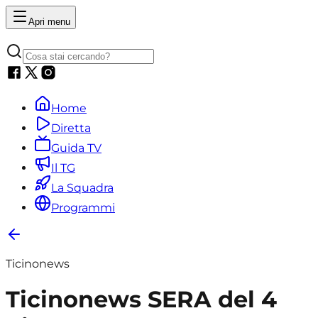
Apri menu
Home
Diretta
Guida TV
Il TG
La Squadra
Programmi
Ticinonews
Ticinonews SERA del 4