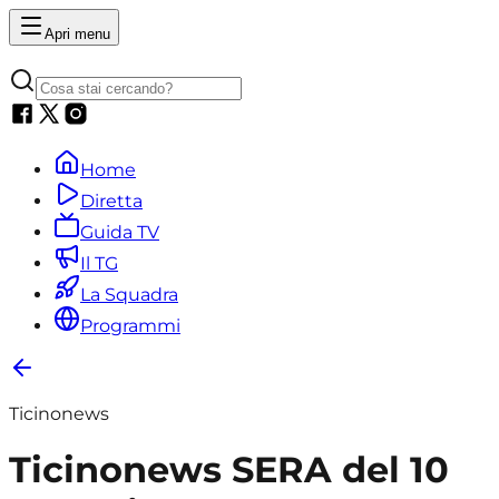
Apri menu
Home
Diretta
Guida TV
Il TG
La Squadra
Programmi
Ticinonews
Ticinonews SERA del 10