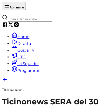
Apri menu
Home
Diretta
Guida TV
Il TG
La Squadra
Programmi
Ticinonews
Ticinonews SERA del 30