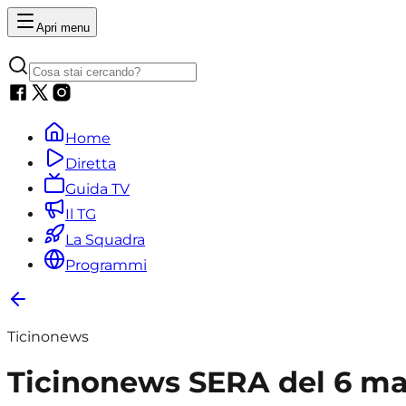
Apri menu
Home
Diretta
Guida TV
Il TG
La Squadra
Programmi
Ticinonews
Ticinonews SERA del 6 m