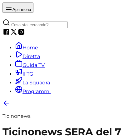
Apri menu
Home
Diretta
Guida TV
Il TG
La Squadra
Programmi
Ticinonews
Ticinonews SERA del 7